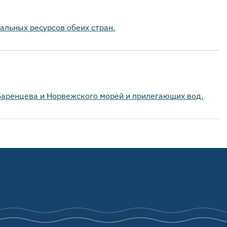
льных ресурсов обеих стран.
Баренцева и Норвежского морей и прилегающих вод.