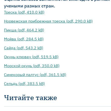
учеными разных стран.
Треска (pdf, 410.0 kB)
Норвежская прибрежная треска (pdf, 290.0 kB)
Пикша (pdf, 464.2 kB)
Мойва (pdf, 284.5 kB)
Сайда (pdf, 543.2 kB)
Окунь-клювач (pdf, 519.5 kB)
Морской окунь (pdf, 350.0 kB)
Синекорый палтус (pdf, 361.5 kB)
Сельдь (pdf, 383.5 kB)
Читайте также