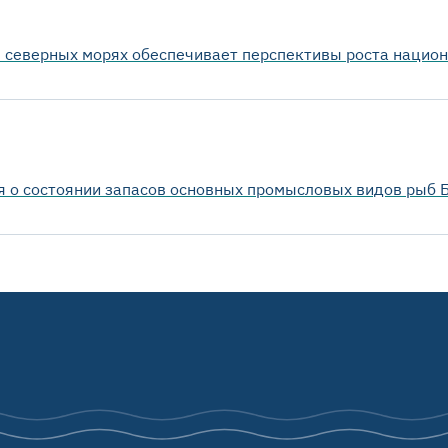
 северных морях обеспечивает перспективы роста национа
я о состоянии запасов основных промысловых видов рыб 