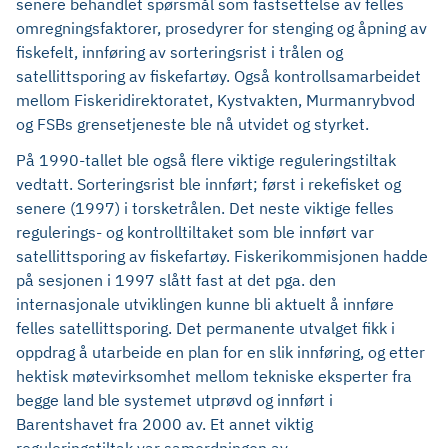
senere behandlet spørsmål som fastsettelse av felles
omregningsfaktorer, prosedyrer for stenging og åpning av
fiskefelt, innføring av sorteringsrist i trålen og
satellittsporing av fiskefartøy. Også kontrollsamarbeidet
mellom Fiskeridirektoratet, Kystvakten, Murmanrybvod
og FSBs grensetjeneste ble nå utvidet og styrket.
På 1990-tallet ble også flere viktige reguleringstiltak
vedtatt. Sorteringsrist ble innført; først i rekefisket og
senere (1997) i torsketrålen. Det neste viktige felles
regulerings- og kontrolltiltaket som ble innført var
satellittsporing av fiskefartøy. Fiskerikommisjonen hadde
på sesjonen i 1997 slått fast at det pga. den
internasjonale utviklingen kunne bli aktuelt å innføre
felles satellittsporing. Det permanente utvalget fikk i
oppdrag å utarbeide en plan for en slik innføring, og etter
hektisk møtevirksomhet mellom tekniske eksperter fra
begge land ble systemet utprøvd og innført i
Barentshavet fra 2000 av. Et annet viktig