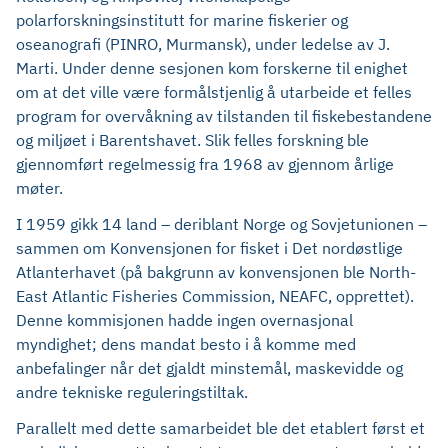
polarforskningsinstitutt for marine fiskerier og
oseanografi (PINRO, Murmansk), under ledelse av J.
Marti. Under denne sesjonen kom forskerne til enighet
om at det ville være formålstjenlig å utarbeide et felles
program for overvåkning av tilstanden til fiskebestandene
og miljøet i Barentshavet. Slik felles forskning ble
gjennomført regelmessig fra 1968 av gjennom årlige
møter.
I 1959 gikk 14 land – deriblant Norge og Sovjetunionen –
sammen om Konvensjonen for fisket i Det nordøstlige
Atlanterhavet (på bakgrunn av konvensjonen ble North-
East Atlantic Fisheries Commission, NEAFC, opprettet).
Denne kommisjonen hadde ingen overnasjonal
myndighet; dens mandat besto i å komme med
anbefalinger når det gjaldt minstemål, maskevidde og
andre tekniske reguleringstiltak.
Parallelt med dette samarbeidet ble det etablert først et