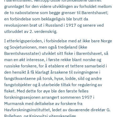
i Barentshavet. Nettopp disse forbindelsene dannet
grunnlaget for den videre utviklingen av forholdet mellom
de to nabostatene som begge grenser til Barentshavet;
en forbindelse som beklageligvis ble brutt da
revolusjonen brøt ut i Russland i 1917 og senere ved
utbruddet av 2. verdenskrig.
I etterkrigsperioden, i forbindelse med at ikke bare Norge
og Sovjetunionen, men også tredjeland (ikke
Barentshavsstater) utviklet sitt fiske i Barentshavet, så
man en økt interesse, i første rekke blant norske og
russiske forskere, for å etablere et tettere samarbeid i
den hensikt å få klarlagt årsakene til svingningene i
fangstkvantaene på torsk, hyse, lodde, sild og andre
fangstobjekter og å utarbeide tiltak for regulering av
fisket. Med dette for øye ble den første felles
forskningssesjonen arrangert sommeren 1957 i
Murmansk med deltakelse av forskere fra
Havforskningsinstituttet, ledet av daværende direktør G.
Rollefsen, og Knipovitsj vitenskapelige