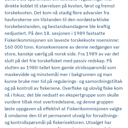
direkte koblet til størrelsen på kvoten, først og fremst
torskekvoten. Det kom nå stadig flere advarsler fra
havforskerne om tilstanden til den nordøstarktiske
torskebestanden, og bestandsanslagene ble kraftig
nedjustert. På den 18. sesjonen i 1989 fastsatte
Fiskerikommisjonen sin laveste torskekvote noensinne:
160 000 tonn. Konsekvensene av denne nedgangen var
store, kanskje særlig på norsk side. Fra 1989 av var det
slutt på det frie torskefisket med passiv redskap. På
slutten av 1980-tallet kom gamle stridsspørsmål som
maskevidde og minstemål mer i bakgrunnen og man
kunne bruke mer tid på regulerings- og samordningstiltak
og på kontroll av fiskeriene. Overfiske og ulovlig fiske kom
nå i fokus; det ble nedsatt en ekspertgruppe som skulle
vurdere tiltak mot overtredelsene, og denne gruppen
løste oppgaven så effektivt at Fiskerikommisjonen valgte
å omdanne den til et permanent utvalg for forvaltnings-
og kontrollspørsmål på fiskerisektoren. Utvalget har