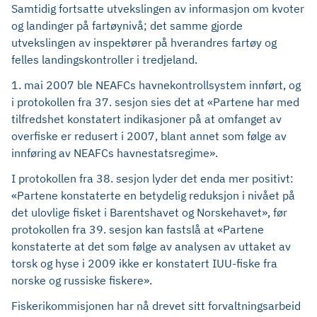
Samtidig fortsatte utvekslingen av informasjon om kvoter
og landinger på fartøynivå; det samme gjorde
utvekslingen av inspektører på hverandres fartøy og
felles landingskontroller i tredjeland.
1. mai 2007 ble NEAFCs havnekontrollsystem innført, og
i protokollen fra 37. sesjon sies det at «Partene har med
tilfredshet konstatert indikasjoner på at omfanget av
overfiske er redusert i 2007, blant annet som følge av
innføring av NEAFCs havnestatsregime».
I protokollen fra 38. sesjon lyder det enda mer positivt:
«Partene konstaterte en betydelig reduksjon i nivået på
det ulovlige fisket i Barentshavet og Norskehavet», før
protokollen fra 39. sesjon kan fastslå at «Partene
konstaterte at det som følge av analysen av uttaket av
torsk og hyse i 2009 ikke er konstatert IUU-fiske fra
norske og russiske fiskere».
Fiskerikommisjonen har nå drevet sitt forvaltningsarbeid