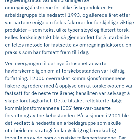
reguleringstiltak var samordningen av
omregningsfaktorene for ulike fiskeprodukter. En
arbeidsgruppe ble nedsatt i 1993, og allerede året etter
var partene enige om felles faktorer for forskjellige viktige
produkter – som f.eks. ulike typer sløyd og filetert torsk.
Felles forskningstokt ble så gjennomført for å utarbeide
en felles metode for fastsette av omregningsfaktorer, en
praksis som har fortsatt frem til i dag.
Ved overgangen til det nye årtusenet advarte
havforskerne igjen om at torskebestanden var i dårlig
forfatning. I 2000 overrasket kommisjonsformennene
fiskere og redere med å opplyse om at torskekvotene var
fastsatt for de neste tre årene; hensikten var selvsagt å
skape forutsigbarhet. Dette tiltaket reflekterte ifølge
kommisjonsformennene ICES’ føre-var-baserte
forvaltning av torskebestanden. På sesjonen i 2001 ble
det vedtatt å nedsette en arbeidsgruppe som skulle
utarbeide en strategi for langsiktig og bærekraftig
forvaltning av de norsk-russiske fellesbestandene. Før