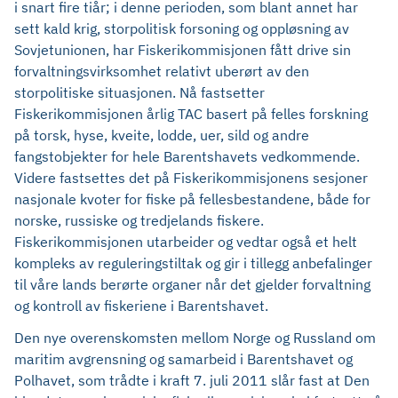
i snart fire tiår; i denne perioden, som blant annet har
sett kald krig, storpolitisk forsoning og oppløsning av
Sovjetunionen, har Fiskerikommisjonen fått drive sin
forvaltningsvirksomhet relativt uberørt av den
storpolitiske situasjonen. Nå fastsetter
Fiskerikommisjonen årlig TAC basert på felles forskning
på torsk, hyse, kveite, lodde, uer, sild og andre
fangstobjekter for hele Barentshavets vedkommende.
Videre fastsettes det på Fiskerikommisjonens sesjoner
nasjonale kvoter for fiske på fellesbestandene, både for
norske, russiske og tredjelands fiskere.
Fiskerikommisjonen utarbeider og vedtar også et helt
kompleks av reguleringstiltak og gir i tillegg anbefalinger
til våre lands berørte organer når det gjelder forvaltning
og kontroll av fiskeriene i Barentshavet.
Den nye overenskomsten mellom Norge og Russland om
maritim avgrensning og samarbeid i Barentshavet og
Polhavet, som trådte i kraft 7. juli 2011 slår fast at Den