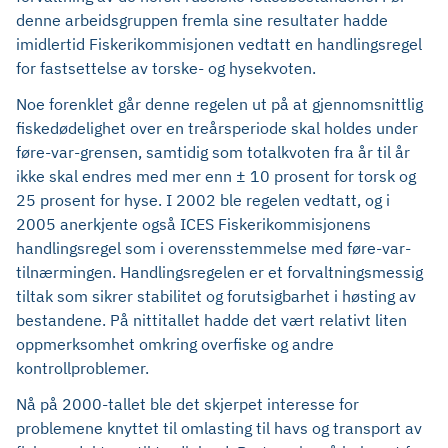
denne arbeidsgruppen fremla sine resultater hadde
imidlertid Fiskerikommisjonen vedtatt en handlingsregel
for fastsettelse av torske- og hysekvoten.
Noe forenklet går denne regelen ut på at gjennomsnittlig
fiskedødelighet over en treårsperiode skal holdes under
føre-var-grensen, samtidig som totalkvoten fra år til år
ikke skal endres med mer enn ± 10 prosent for torsk og
25 prosent for hyse. I 2002 ble regelen vedtatt, og i
2005 anerkjente også ICES Fiskerikommisjonens
handlingsregel som i overensstemmelse med føre-var-
tilnærmingen. Handlingsregelen er et forvaltningsmessig
tiltak som sikrer stabilitet og forutsigbarhet i høsting av
bestandene. På nittitallet hadde det vært relativt liten
oppmerksomhet omkring overfiske og andre
kontrollproblemer.
Nå på 2000-tallet ble det skjerpet interesse for
problemene knyttet til omlasting til havs og transport av