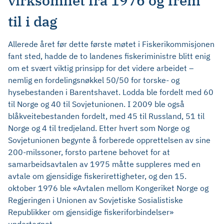
virksomhet fra 1976 og frem
til i dag
Allerede året før dette første møtet i Fiskerikommisjonen
fant sted, hadde de to landenes fiskeriministre blitt enig
om et svært viktig prinsipp for det videre arbeidet –
nemlig en fordelingsnøkkel 50/50 for torske- og
hysebestanden i Barentshavet. Lodda ble fordelt med 60
til Norge og 40 til Sovjetunionen. I 2009 ble også
blåkveitebestanden fordelt, med 45 til Russland, 51 til
Norge og 4 til tredjeland. Etter hvert som Norge og
Sovjetunionen begynte å forberede opprettelsen av sine
200-milssoner, forsto partene behovet for at
samarbeidsavtalen av 1975 måtte suppleres med en
avtale om gjensidige fiskerirettigheter, og den 15.
oktober 1976 ble «Avtalen mellom Kongeriket Norge og
Regjeringen i Unionen av Sovjetiske Sosialistiske
Republikker om gjensidige fiskeriforbindelser»