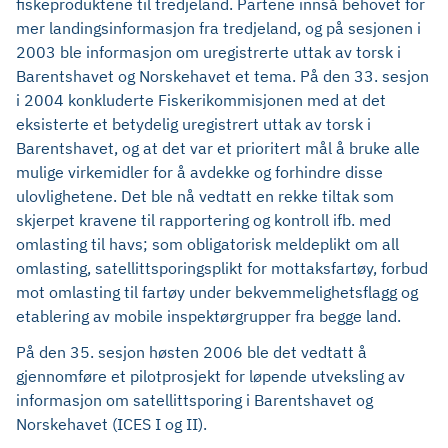
fiskeproduktene til tredjeland. Partene innså behovet for
mer landingsinformasjon fra tredjeland, og på sesjonen i
2003 ble informasjon om uregistrerte uttak av torsk i
Barentshavet og Norskehavet et tema. På den 33. sesjon
i 2004 konkluderte Fiskerikommisjonen med at det
eksisterte et betydelig uregistrert uttak av torsk i
Barentshavet, og at det var et prioritert mål å bruke alle
mulige virkemidler for å avdekke og forhindre disse
ulovlighetene. Det ble nå vedtatt en rekke tiltak som
skjerpet kravene til rapportering og kontroll ifb. med
omlasting til havs; som obligatorisk meldeplikt om all
omlasting, satellittsporingsplikt for mottaksfartøy, forbud
mot omlasting til fartøy under bekvemmelighetsflagg og
etablering av mobile inspektørgrupper fra begge land.
På den 35. sesjon høsten 2006 ble det vedtatt å
gjennomføre et pilotprosjekt for løpende utveksling av
informasjon om satellittsporing i Barentshavet og
Norskehavet (ICES I og II).