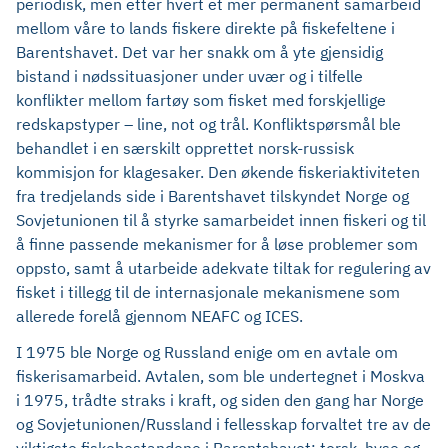
periodisk, men etter hvert et mer permanent samarbeid
mellom våre to lands fiskere direkte på fiskefeltene i
Barentshavet. Det var her snakk om å yte gjensidig
bistand i nødssituasjoner under uvær og i tilfelle
konflikter mellom fartøy som fisket med forskjellige
redskapstyper – line, not og trål. Konfliktspørsmål ble
behandlet i en særskilt opprettet norsk-russisk
kommisjon for klagesaker. Den økende fiskeriaktiviteten
fra tredjelands side i Barentshavet tilskyndet Norge og
Sovjetunionen til å styrke samarbeidet innen fiskeri og til
å finne passende mekanismer for å løse problemer som
oppsto, samt å utarbeide adekvate tiltak for regulering av
fisket i tillegg til de internasjonale mekanismene som
allerede forelå gjennom NEAFC og ICES.
I 1975 ble Norge og Russland enige om en avtale om
fiskerisamarbeid. Avtalen, som ble undertegnet i Moskva
i 1975, trådte straks i kraft, og siden den gang har Norge
og Sovjetunionen/Russland i fellesskap forvaltet tre av de