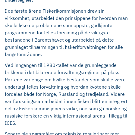
undertegnet.
I de første årene Fiskerikommisjonen drev sin
virksomhet, utarbeidet den prinsippene for hvordan man
skulle løse de problemene som oppsto, godkjente
programmene for felles forskning på de viktigste
bestandene i Barentshavet og utarbeidet på dette
grunnlaget tilnærmingen til fiskeriforvaltningen for alle
fangstområdene.
Ved inngangen til 1980-tallet var de grunnleggende
brikkene i det bilaterale forvaltningsregimet på plass.
Partene var enige om hvilke bestander som skulle være
underlagt felles forvaltning og hvordan kvotene skulle
fordeles både for Norge, Russland og tredjeland. Videre
var forskningssamarbeidet innen fiskeri blitt en integrert
del av Fiskerikommisjonens virke, noe som ga norske og
russiske forskere en viktig internasjonal arena i tillegg til
ICES.
Senere ble spørsmålet om tekniske reguleringer mer