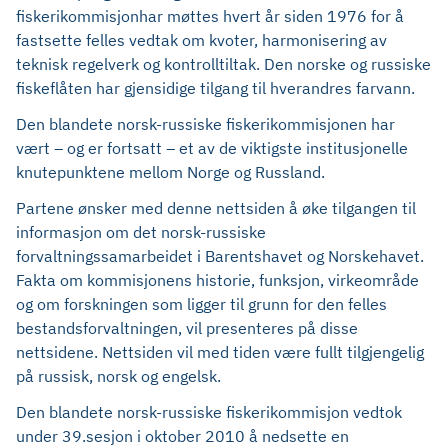
fiskerikommisjonhar møttes hvert år siden 1976 for å
fastsette felles vedtak om kvoter, harmonisering av
teknisk regelverk og kontrolltiltak. Den norske og russiske
fiskeflåten har gjensidige tilgang til hverandres farvann.
Den blandete norsk-russiske fiskerikommisjonen har
vært – og er fortsatt – et av de viktigste institusjonelle
knutepunktene mellom Norge og Russland.
Partene ønsker med denne nettsiden å øke tilgangen til
informasjon om det norsk-russiske
forvaltningssamarbeidet i Barentshavet og Norskehavet.
Fakta om kommisjonens historie, funksjon, virkeområde
og om forskningen som ligger til grunn for den felles
bestandsforvaltningen, vil presenteres på disse
nettsidene. Nettsiden vil med tiden være fullt tilgjengelig
på russisk, norsk og engelsk.
Den blandete norsk-russiske fiskerikommisjon vedtok
under 39.sesjon i oktober 2010 å nedsette en